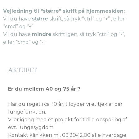
Vejledning til "større" skrift på hjemmesiden:
Vil du have
større
skrift, så tryk “ctrl” og “+” , eller
“cmd” og “+”
Vil du have
mindre
skrift igen, så tryk “ctrl” og “-“,
eller “cmd” og “-“
AKTUELT
Er du mellem 40 og 75 år ?
Har du røget i ca. 10 år, tilbyder vi et tjek af din
lungefunktion.
Vi er igang med et projekt for tidlig opsporing af
evt. lungesygdom.
Kontakt klinikken ml. 09.20-12.00 alle hverdage